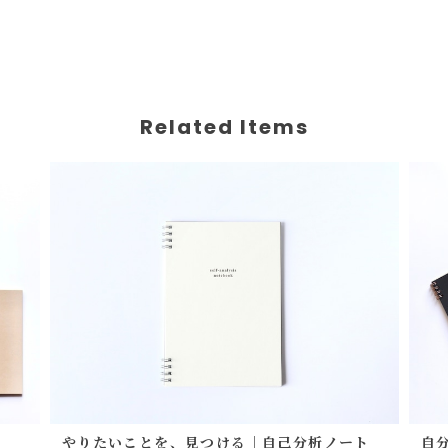
Related Items
やりたいことを、見つける｜自己分析ノート
自